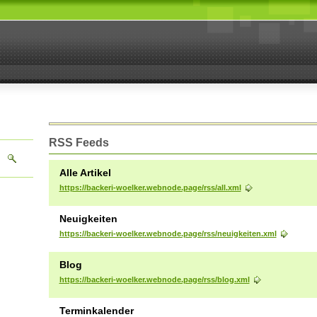
RSS Feeds
Alle Artikel
https://backeri-woelker.webnode.page/rss/all.xml
Neuigkeiten
https://backeri-woelker.webnode.page/rss/neuigkeiten.xml
Blog
https://backeri-woelker.webnode.page/rss/blog.xml
Terminkalender