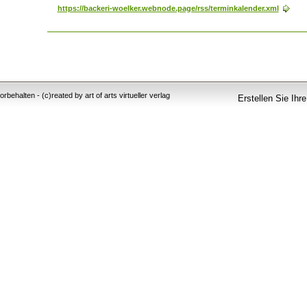
https://backeri-woelker.webnode.page/rss/terminkalender.xml
behalten - (c)reated by art of arts virtueller verlag
Erstellen Sie Ihr